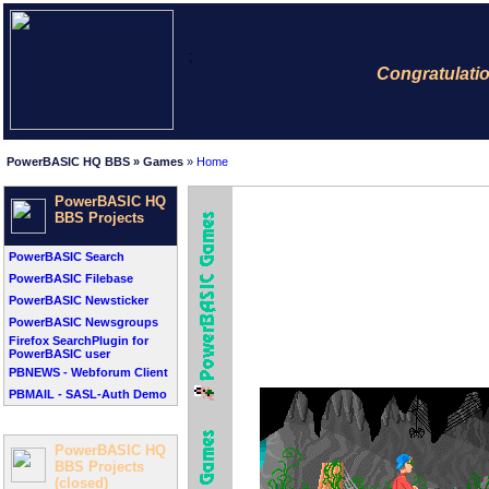
;
Congratulations:
PowerBASIC HQ BBS » Games
»
Home
PowerBASIC HQ
BBS Projects
PowerBASIC Search
PowerBASIC Filebase
PowerBASIC Newsticker
PowerBASIC Newsgroups
Firefox SearchPlugin for
PowerBASIC user
PBNEWS - Webforum Client
PBMAIL - SASL-Auth Demo
PowerBASIC HQ
BBS Projects
(closed)