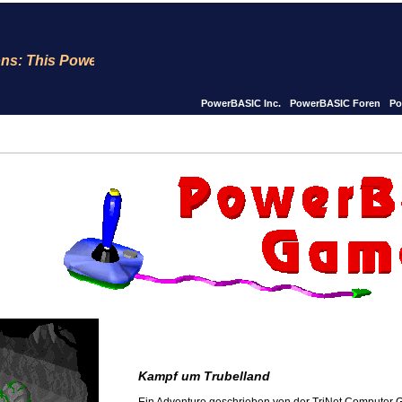
 This PowerBASIC site is now for 23 years Online !! We pu
PowerBASIC Inc.
PowerBASIC Foren
Po
Kampf um Trubelland