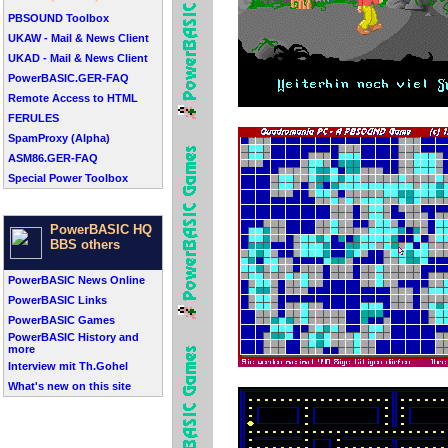
PBSOUND Toolbox
UKAW - Mail & News Client
UKAD - Mail & News Client
PowerBASIC.GER-FAQ
Remote Access to HTML
FERULES
SpamProxy (Alpha)
ASM86.GER-FAQ
Special Power Toolbox
PowerBASIC HQ
BBS others
PowerBASIC News Online
PowerBASIC Links
PowerBASIC Games
PowerBASIC History and
more
Interview mit Th.Gohel
What's new on this site