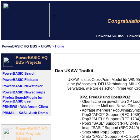
;
Congratulations
PowerBASIC Inc.
PowerB
PowerBASIC HQ BBS » UKAW
»
Home
PowerBASIC HQ
BBS Projects
Das UKAW Toolkit:
PowerBASIC Search
UKAW ist das CrossPoint-Modul für WIN9
PowerBASIC Filebase
eine (Winsocket)- DFÜ-Verbindung. Mit U
PowerBASIC Newsticker
verwalten, wie Sie es schon immer von Cro
PowerBASIC Newsgroups
XP2, FreeXP und OpenXP/32:
Firefox SearchPlugin for
PowerBASIC user
- Oberfläche im gewohnten XP Loo
- kompletter Mail und News-Client (
PBNEWS - Webforum Client
- Abfrage mehrerer Pop3/Imap/Smtp
PBMAIL - SASL-Auth Demo
- Pop3 "APOP" Support (RFC 1939
- Pop3 "AUTH" Support (RFC 1734
- Pop3 "SASL" Support (RFC 2449)
- Imap "SASL" Support (RFC 2449)
PowerBASIC HQ
- Smtp After Pop3 Support
BBS Projects
- Smtp "SASL" Support (RFC 2554)
(closed)