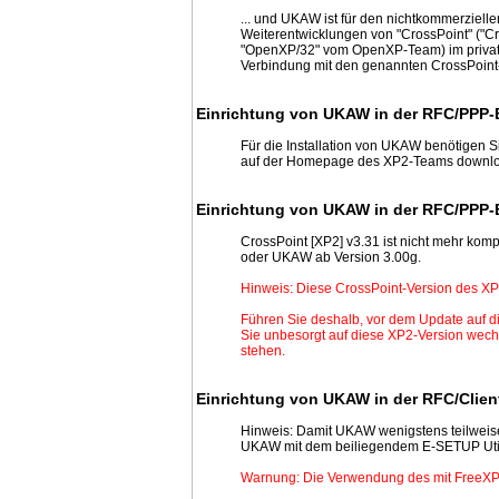
... und UKAW ist für den nichtkommerziell
Weiterentwicklungen von "CrossPoint" ("C
"OpenXP/32" vom OpenXP-Team) im privaten
Verbindung mit den genannten CrossPoint-
Einrichtung von UKAW in der RFC/PPP-B
Für die Installation von UKAW benötigen S
auf der Homepage des XP2-Teams downl
Einrichtung von UKAW in der RFC/PPP-B
CrossPoint [XP2] v3.31 ist nicht mehr ko
oder UKAW ab Version 3.00g.
Hinweis: Diese CrossPoint-Version des XP
Führen Sie deshalb, vor dem Update auf 
Sie unbesorgt auf diese XP2-Version wec
stehen.
Einrichtung von UKAW in der RFC/Clien
Hinweis: Damit UKAW wenigstens teilweise
UKAW mit dem beiliegendem E-SETUP Utili
Warnung: Die Verwendung des mit FreeXP 