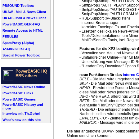
- Smtp/Pop3/Imap "AUTH LOGIN" S
- Smtp/Pop3 "AUTH PLAIN" Suppor
PBSOUND Toolbox
- Smtp/Pop3/Imap "AUTH DIGEST-
UKAW - Mail & News Client
- Smtp/Pop3/Imap "AUTH CRAM-MD
UKAD - Mail & News Client
- RBL-Support (IP-Blacklisten)
- interner Brettmanager
PowerBASIC.GER-FAQ
- korrekter Envelope-To und Enve
Remote Access to HTML
- Ersetzen des lokalen News-Artike
- Tools/Dokumentationen um Mime-
FERULES
- MailTo/SendTo-Tools, incl. Registr
SpamProxy (Alpha)
Features für die XP2 benötigt wird
ASM86.GER-FAQ
- Verwalten von Mail und News auf
Special Power Toolbox
- umfangreicher Online-Filter für M
- Unterstützung vom Message-ID Re
- "Header Only Download" Option für
PowerBASIC HQ
neue Funktionen für das
interne 
BBS others
DELE
- Die Mail wird umgehend au
SKIP
- Die Mail oder News wird ign
PowerBASIC News Online
HEAD
- Es wird eine Pseudo-Messag
diese Mail oder News jederzeit in 
PowerBASIC Links
INFO
- Wie HEAD, allerdings wird d
PowerBASIC Games
RETR
- Die Mail oder der Newsarti
PowerBASIC History and
eventuelle "HdrOnly" Option bei d
more
THREAD
- Die entsprechende Messa
Interview mit Th.Gohel
Nachricht selbst wird ebenfalls ign
ENVELOPE-TO:
- Zielheader um d
What's new on this site
MAILBOX:
- Message wird in die b
Die hier angebotete UKAW-Toolkit beinhalte
Online einrichten können.