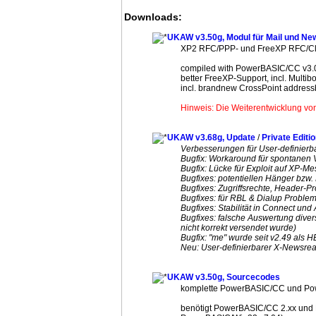
Downloads:
UKAW v3.50g, Modul für Mail und Ne
XP2 RFC/PPP- und FreeXP RFC/Cl
compiled with PowerBASIC/CC v3.0
better FreeXP-Support, incl. Multib
incl. brandnew CrossPoint addressb
Hinweis: Die Weiterentwicklung von 
UKAW v3.68g, Update
/
Private Editi
Verbesserungen für User-definier
Bugfix: Workaround für spontanen V
Bugfix: Lücke für Exploit auf XP-
Bugfixes: potentiellen Hänger bzw. 
Bugfixes: Zugriffsrechte, Header-P
Bugfixes: für RBL & Dialup Problem
Bugfixes: Stabilität in Connect und
Bugfixes: falsche Auswertung diver
nicht korrekt versendet wurde)
Bugfix: "me" wurde seit v2.49 als
Neu: User-definierbarer X-Newsrea
UKAW v3.50g, Sourcecodes
komplette PowerBASIC/CC und Po
benötigt PowerBASIC/CC 2.xx und