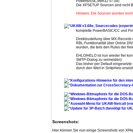
PowerBASIC/Win32 v7.04)
Die XPSETUP Sourcen sind nicht 
Hinweis: Die Sourcen wurden noch 
UKAW v3.68e, Sourcecodes (experim
komplette PowerBASIC/CC und Po
Direktzustellung über MX-Records (e
RBL-Funktionalität über Online DN
wurden, die teils den Rules der fr
EHLO/HELO ist nun wieder frei kon
SMTP-Dialog zu vermeiden)
Das bisher per Default eingesetzte
durch den Wert in SmtpHelo ersetzt
Konfigurations-Hinweise für den int
Dokumentation zur CrossSecretary-
Windows-Bitmapfonts für die DOS-B
Windows-Bitmapfonts für die DOS-Bo
Auswahl-Menü für UKAW-Netcall (vo
Update für 3P-Batch (benötigt für U
Screenshots:
Hier können Sie nun einige Screenshots von XP